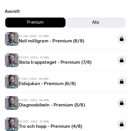
Lyssna nu
Avsnitt
Du kan lyssna på podcasten direkt i din webbläsare eller
öppna den i den podcastspelare du föredrar.
Premium
Alla
Klicka här för att lyssna
07 JAN. 2025
·
52 MIN
Noll milligram - Premium (8/8)
24 DEC. 2024
·
51 MIN
Sista trappsteget - Premium (7/8)
17 DEC. 2024
·
69 MIN
Eldsjukan - Premium (6/8)
10 DEC. 2024
·
56 MIN
Diagnosbibeln - Premium (5/8)
03 DEC. 2024
·
51 MIN
Tro och hopp - Premium (4/8)